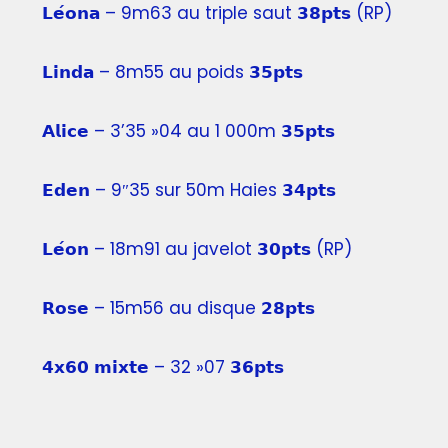
𝗟𝗲́𝗼𝗻𝗮 – 9m63 au triple saut 𝟯𝟴𝗽𝘁𝘀 (RP)
𝗟𝗶𝗻𝗱𝗮 – 8m55 au poids 𝟯𝟱𝗽𝘁𝘀
𝗔𝗹𝗶𝗰𝗲 – 3’35 »04 au 1 000m 𝟯𝟱𝗽𝘁𝘀
𝗘𝗱𝗲𝗻 – 9″35 sur 50m Haies 𝟯𝟰𝗽𝘁𝘀
𝗟𝗲́𝗼𝗻 – 18m91 au javelot 𝟯𝟬𝗽𝘁𝘀 (RP)
𝗥𝗼𝘀𝗲 – 15m56 au disque 𝟮𝟴𝗽𝘁𝘀
𝟰𝘅𝟲𝟬 𝗺𝗶𝘅𝘁𝗲 – 32 »07 𝟯𝟲𝗽𝘁𝘀