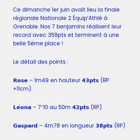
Ce dimanche 1er juin avait lieu la finale
régionale Nationale 2 Équip’Athlé à
Grenoble. Nos 7 benjamins réalisent leur
record avec 359pts et terminent à une
belle 5ème place !
Le détail des points :
𝗥𝗼𝘀𝗲 – 1m49 en hauteur 𝟰𝟯𝗽𝘁𝘀 (RP
+11cm)
𝗟𝗲́𝗼𝗻𝗮 – 7″10 au 50m 𝟰𝟮𝗽𝘁𝘀 (RP)
𝗚𝗮𝘀𝗽𝗮𝗿𝗱 – 4m78 en longueur 𝟯𝟴𝗽𝘁𝘀 (RP)