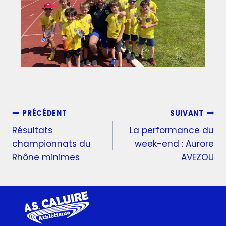
PRÉCÉDENT
SUIVANT
Résultats
La performance du
championnats du
week-end : Aurore
Rhône minimes
AVEZOU