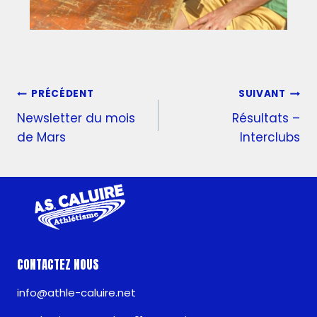
PRÉCÉDENT
SUIVANT
Newsletter du mois
Résultats –
de Mars
Interclubs
CONTACTEZ NOUS
info@athle-caluire.net