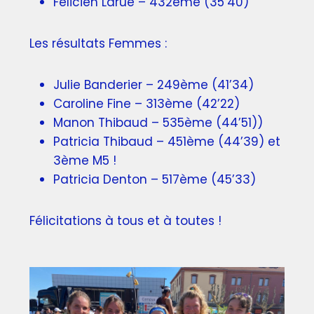
Felicien Larue – 432ème (35’40)
Les résultats Femmes :
Julie Banderier – 249ème (41’34)
Caroline Fine – 313ème (42’22)
Manon Thibaud – 535ème (44’51))
Patricia Thibaud – 451ème (44’39) et
3ème M5 !
Patricia Denton – 517ème (45’33)
Félicitations à tous et à toutes !