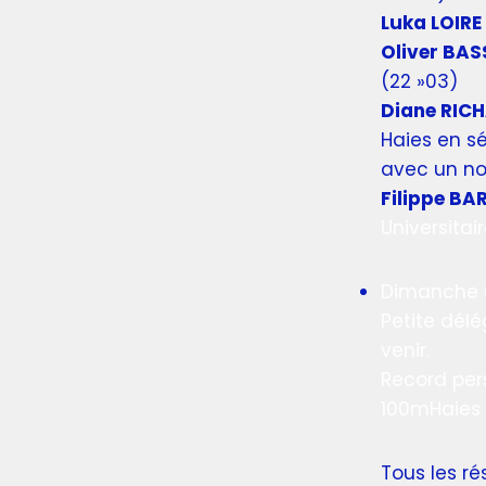
Luka LOIRE
Oliver BAS
(22 »03)
Diane RIC
Haies en s
avec un no
Filippe BA
Universitai
Dimanche 0
Petite dél
venir.
Record per
100mHaies 
Tous les ré