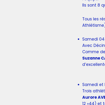
Ils sont 8 q
Tous les ré
Athlétisme
Samedi 04 
Avec Décin
Comme de t
Suzanne C
d’excellen
Samedi et 
Trois athlè
Aurore AV
12 »44) et