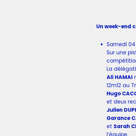
Un week-end c
Samedi 04 
Sur une pi
compétitio
La délégati
Ali HAMAI
r
12m12 au Tr
Hugo CAC
et deux re
Julien DUP
Garance 
et
Sarah 
l’équipe.