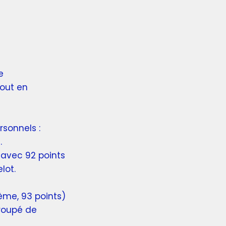
e
tout en
rsonnels :
.
avec 92 points
lot.
me, 93 points)
groupé de