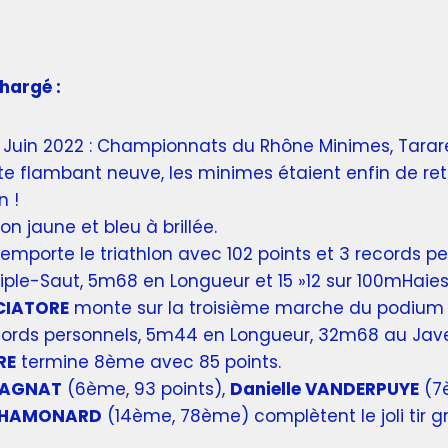
hargé :
Juin 2022 : Championnats du Rhône Minimes, Tarar
ste flambant neuve, les minimes étaient enfin de re
n !
on jaune et bleu à brillée.
emporte le triathlon avec 102 points et 3 records pe
iple-Saut, 5m68 en Longueur et 15 »12 sur 100mHaies
CIATORE
monte sur la troisième marche du podium 
cords personnels, 5m44 en Longueur, 32m68 au Jave
RE
termine 8ème avec 85 points.
CAGNAT
(6ème, 93 points),
Danielle VANDERPUYE
(7è
CHAMONARD
(14ème, 78ème) complètent le joli tir 