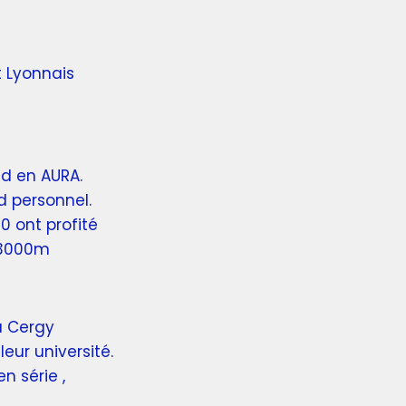
 Lyonnais
d en AURA.
d personnel.
0 ont profité
r 3000m
à Cergy
eur université.
n série ,