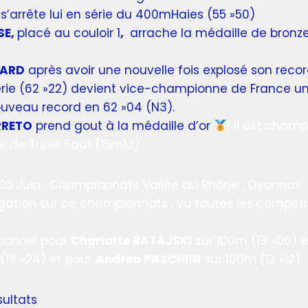
s’arrête lui en série du 400mHaies (55 »50)
SE,
placé au couloir 1
,
arrache la médaille de bronze
HARD
après avoir une nouvelle fois explosé son rec
érie (62 »22) devient vice-championne de France uni
uveau record en 62 »04 (N3).
RRETO
prend gout à la médaille d’or
! Il est cham
re de Triple Saut (15m13)
5 Juin : Championnats Vallée du Rhône , Oyonnax
égation sur ce championnats , vu toutes les compéti
sonnel pour
Charlotte RATAJSKI
sur 100m (13 »06) e
(16 »24) et pour
Andrea PASCHINI
sur 100m (12 »12)
sultats