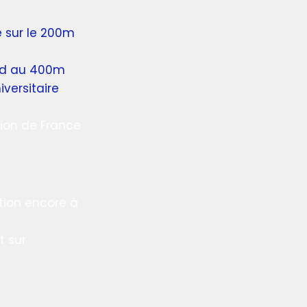
 sur le 200m
ord au 400m
versitaire
pion de France
tion encore à
t sur