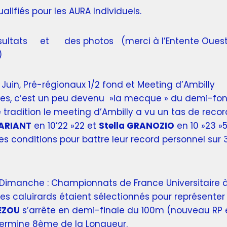
ualifiés pour les AURA Individuels.
sultats
et
des photos
(merci à l’Entente Ouest
)
Juin, Pré-régionaux 1/2 fond et Meeting d’Ambilly
es, c’est un peu devenu »la mecque » du demi-fon
radition le meeting d’Ambilly a vu un tas de recor
ARIANT
en 10’22 »22 et
Stella GRANOZIO
en 10 »23 »5
tes conditions pour battre leur record personnel su
Dimanche : Championnats de France Universitaire 
tes caluirards étaient sélectionnés pour représenter l
EZOU
s’arrête en demi-finale du 100m (nouveau RP e
 termine 8ème de la Longueur.