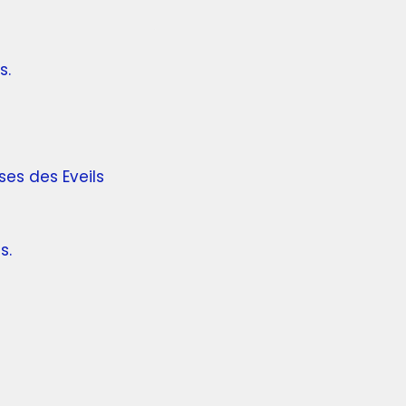
s.
ses des Eveils
s.