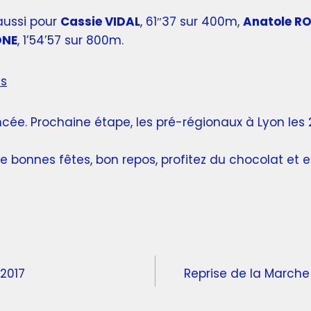
aussi pour
Cassie VIDAL
, 61″37 sur 400m,
Anatole R
ONE
, 1’54’57 sur 800m.
ts
ncée. Prochaine étape, les pré-régionaux à Lyon les 2
 de bonnes fêtes, bon repos, profitez du chocolat et 
2017
Reprise de la Marche