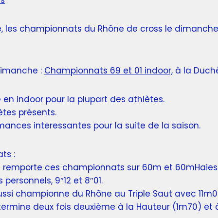
ts
, les championnats du Rhône de cross le dimanche 
dimanche :
Championnats 69 et 01 indoor,
à la Duchè
e en indoor pour la plupart des athlètes.
ètes présents.
ances interessantes pour la suite de la saison.
ats :
D
remporte ces championnats sur 60m et 60mHaies
 personnels, 9″12 et 8″01.
ussi championne du Rhône au Triple Saut avec 11m0
 termine deux fois deuxième à la Hauteur (1m70) et 