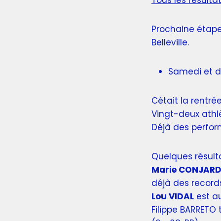
Tous les résulta
Prochaine étape
Belleville.
Samedi et 
Cétait la rentré
Vingt-deux athl
Déjà des perform
Quelques résult
Marie CONJAR
déjà des records
Lou VIDAL
est a
Filippe BARRETO