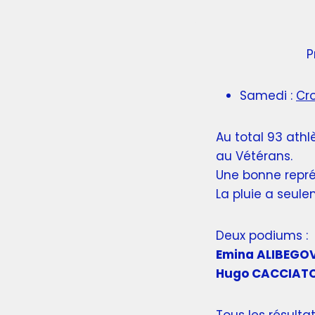
P
Samedi :
Cro
Au total 93 athl
au Vétérans.
Une bonne repré
La pluie a seule
Deux podiums :
Emina ALIBEGO
Hugo CACCIAT