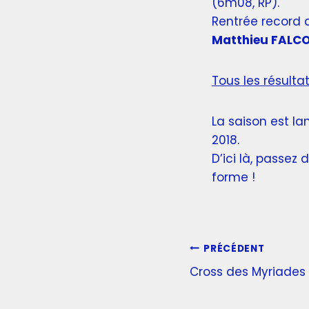
(6m08, RP).
Rentrée record 
Matthieu FALC
Tous les résulta
La saison est la
2018.
D’ici là, passez
forme !
PRÉCÉDENT
Cross des Myriades 