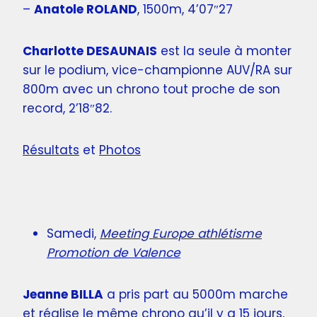
–
Anatole ROLAND
, 1500m, 4’07″27
Charlotte DESAUNAIS
est la seule à monter
sur le podium, vice-championne AUV/RA sur
800m avec un chrono tout proche de son
record, 2’18″82.
Résultats
et
Photos
Samedi,
Meeting Europe athlétisme
Promotion de Valence
Jeanne BILLA
a pris part au 5000m marche
et réalise le même chrono qu’il y a 15 jours,