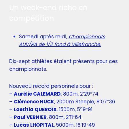
Un week-end riche en
compétition
Samedi après midi,
Championnats
AUV/RA de 1/2 fond à Villefranche.
Dix-sept athlètes étaient présents pour ces
championnats.
Nouveau record personnels pour :
–
Aurélie CALEMARD
, 800m, 2’29″74
–
Clémence HUCK
, 2000m Steeple, 8’07″36
–
Laetitia QUEROIX
, 1500m, 5’19″91
–
Paul VERNIER
, 800m, 2’11″64
–
Lucas LHOPITAL
, 5000m, 16’19″49