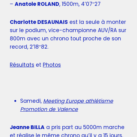
–
Anatole ROLAND
, 1500m, 4’07″27
Charlotte DESAUNAIS
est la seule à monter
sur le podium, vice-championne AUV/RA sur
800m avec un chrono tout proche de son
record, 2’18″82.
Résultats
et
Photos
Samedi,
Meeting Europe athlétisme
Promotion de Valence
Jeanne BILLA
a pris part au 5000m marche
et réalise le même chrono qu’il y a 15 jours,