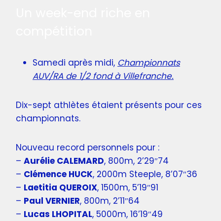
Un week-end riche en
compétition
Samedi après midi,
Championnats
AUV/RA de 1/2 fond à Villefranche.
Dix-sept athlètes étaient présents pour ces
championnats.
Nouveau record personnels pour :
–
Aurélie CALEMARD
, 800m, 2’29″74
–
Clémence HUCK
, 2000m Steeple, 8’07″36
–
Laetitia QUEROIX
, 1500m, 5’19″91
–
Paul VERNIER
, 800m, 2’11″64
–
Lucas LHOPITAL
, 5000m, 16’19″49